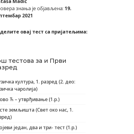
taša Madić
овера знања је објављена:
19.
птембар 2021
делите овај тест са пријатељима:
ош тестова за и Први
азред
зичка култура, 1. разред (2. део:
зичка чаролија)
ово Ћ – утврђивање (1.р.)
сте земљишта (Свет око нас, 1.
зред)
ојеви један, два и три- тест (1.р.)