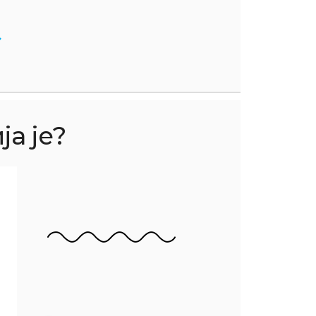
а је?