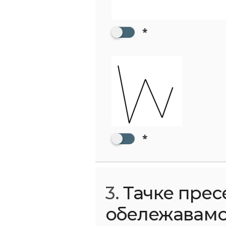
*
*
3.
Тачке прес
обележавам