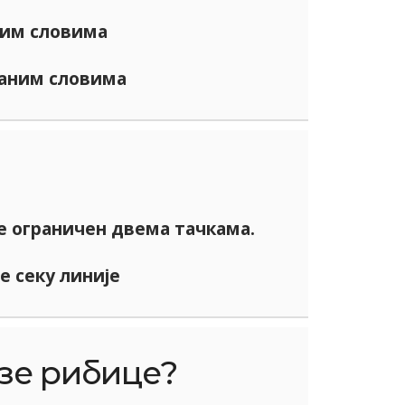
им словима
аним словима
е ограничен двема тачкама.
е секу линије
азе рибице?