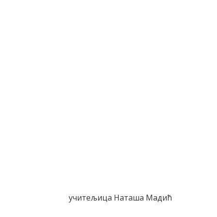
учитељица Наташа Мадић