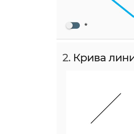
*
2.
Крива линиј