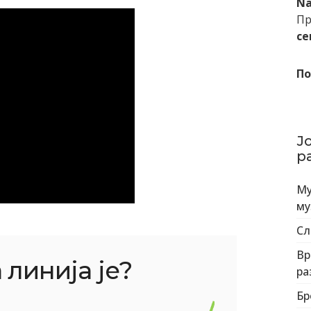
Na
Пр
се
По
Ј
р
Му
му
Сл
Вр
линија је?
ра
Бр