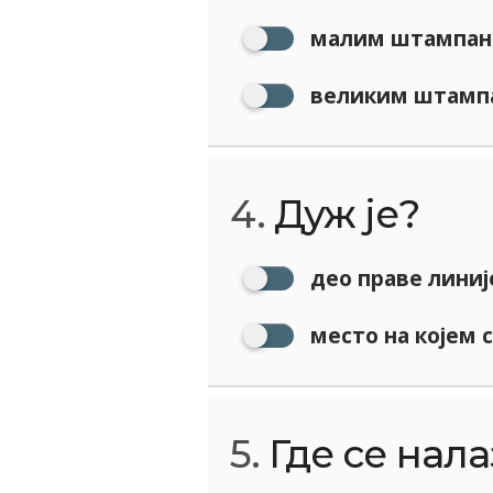
малим штампан
великим штамп
4.
Дуж је?
део праве линиј
место на којем с
5.
Где се нал