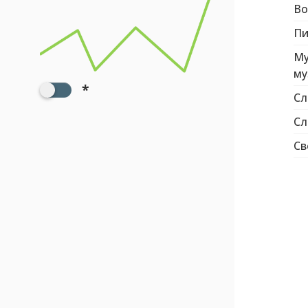
Во
Пи
Му
му
*
Сл
Сл
Св