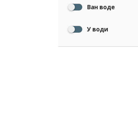
Ван воде
У води