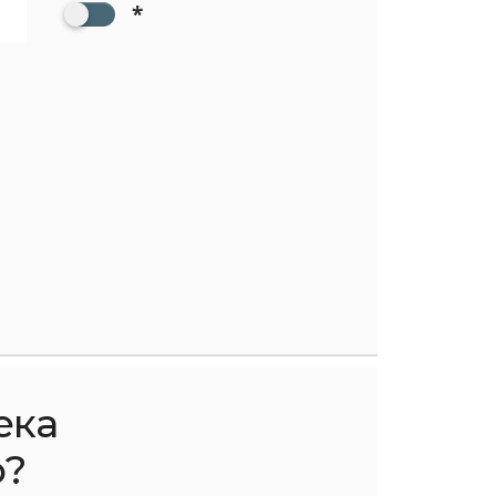
*
ека
о?