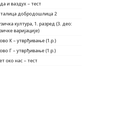
да и ваздух – тест
талица добродошлица 2
зичка култура, 1. разред (3. део:
зичке варијације)
ово К – утврђивање (1.р.)
ово Г – утврђивање (1.р.)
ет око нас – тест