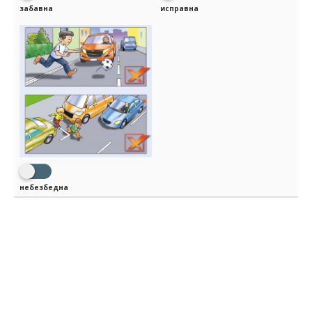
забавна
исправна
небезбедна