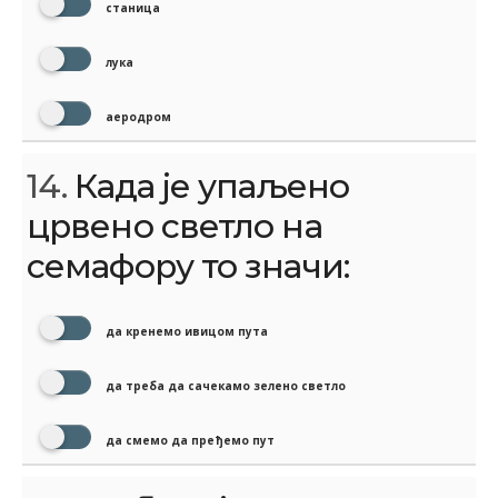
станица
лука
аеродром
14.
Када је упаљено
црвено светло на
семафору то значи:
да кренемо ивицом пута
да треба да сачекамо зелено светло
да смемо да пређемо пут