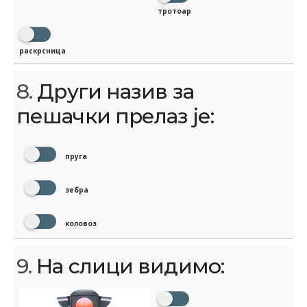
тротоар
раскрсница
8.
Други назив за
пешачки прелаз је:
пруга
зебра
коловоз
9.
На слици видимо: