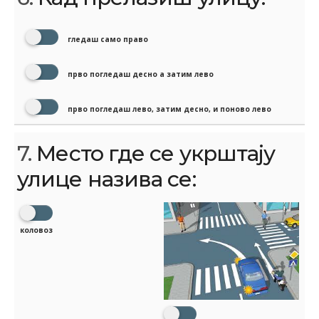
гледаш само право
прво погледаш десно а затим лево
прво погледаш лево, затим десно, и поново лево
7.
Место где се укрштају
улице назива се:
коловоз