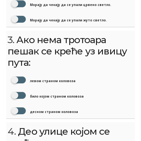
Морају да чекају да се упали црвено светло.
Морају да чекају да се упали жуто светло.
3.
Ако нема тротоара
пешак се креће уз ивицу
пута:
левом страном коловоза
било којом страном коловоза
десном страном коловоза
4.
Део улице којом се