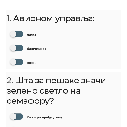
1.
Авионом управља:
пилот
бициклиста
возач
2.
Шта за пешаке значи
зелено светло на
семафору?
Смеју да пређу улицу.