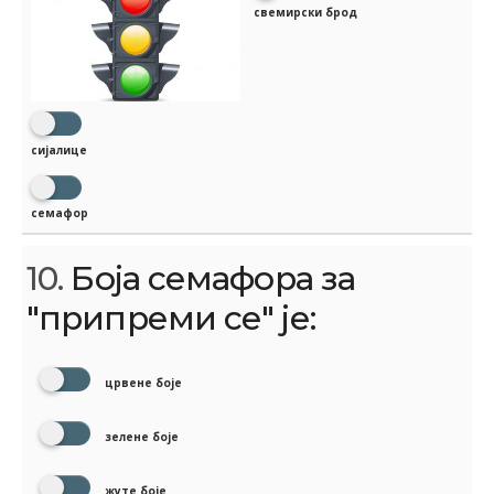
свемирски брод
сијалице
семафор
10.
Боја семафора за
"припреми се" је:
црвене боје
зелене боје
жуте боје