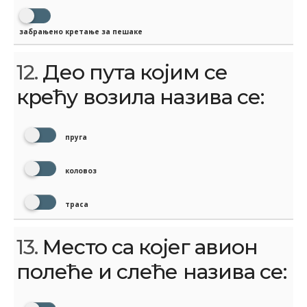
забрањено кретање за пешаке
12.
Део пута којим се
крећу возила назива се:
пруга
коловоз
траса
13.
Место са којег авион
полеће и слеће назива се: