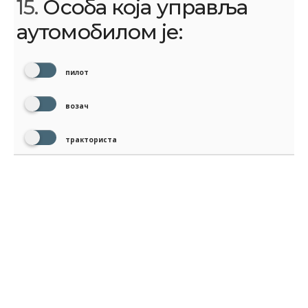
15.
Особа која управља
аутомобилом је:
пилот
возач
тракториста