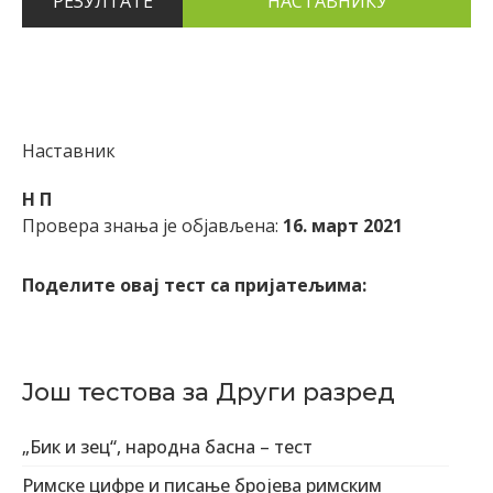
РЕЗУЛТАТЕ
Наставник
Н П
Провера знања је објављена:
16. март 2021
Поделите овај тест са пријатељима:
Још тестова за Други разред
„Бик и зец“, народна басна – тест
Римске цифре и писање бројева римским