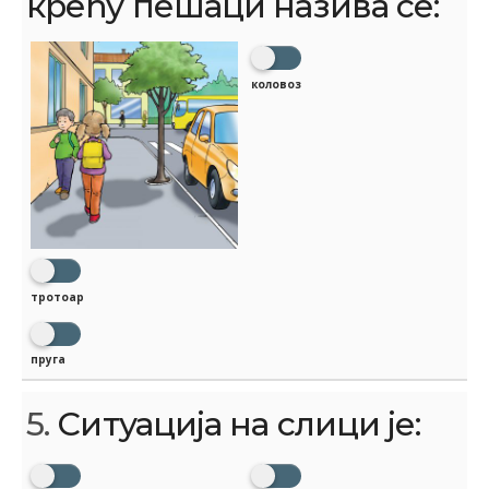
крећу пешаци назива се:
коловоз
тротоар
пруга
5.
Ситуација на слици је: