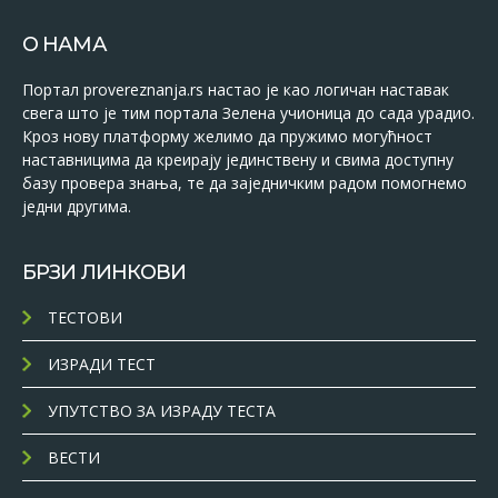
О НАМА
Портал provereznanja.rs настао је као логичан наставак
свега што је тим портала Зелена учионица до сада урадио.
Кроз нову платформу желимо да пружимо могућност
наставницима да креирају јединствену и свима доступну
базу провера знања, те да заједничким радом помогнемо
једни другима.
БРЗИ ЛИНКОВИ
ТЕСТОВИ
ИЗРАДИ ТЕСТ
УПУТСТВО ЗА ИЗРАДУ ТЕСТА
ВЕСТИ