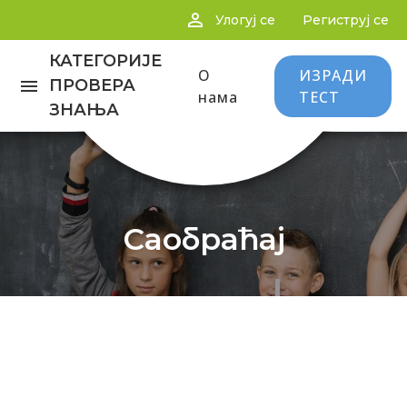
person_outline
Улогуј се
Региструј се
КАТЕГОРИЈЕ
О
ИЗРАДИ
menu
ПРОВЕРА
нама
ТЕСТ
ЗНАЊА
Саобраћај