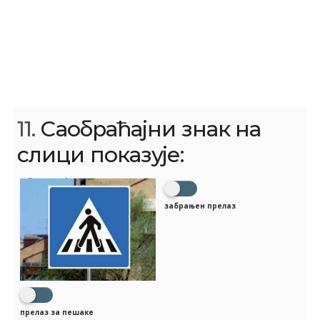
11.
Саобраћајни знак на
слици показује:
забрањен прелаз
прелаз за пешаке