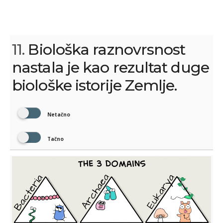
11.
Biološka raznovrsnost
nastala je kao rezultat duge
biološke istorije Zemlje.
Netačno
Tačno