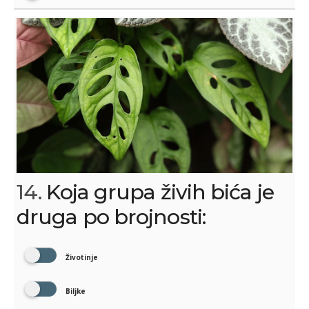
14.
Koja grupa živih bića je
druga po brojnosti:
Životinje
Biljke