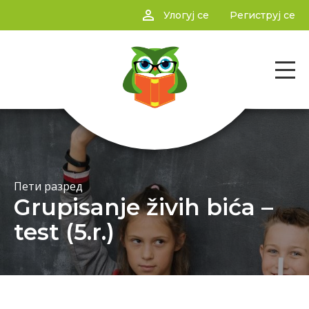
person_outline
Улогуј се
Региструј се
Пети разред
Grupisanje živih bića –
test (5.r.)