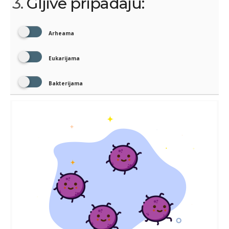
3.
Gljive pripadaju:
Arheama
Eukarijama
Bakterijama