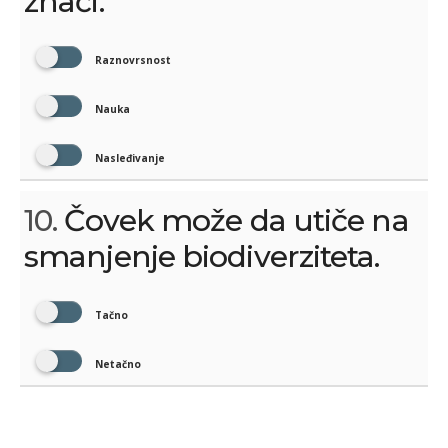
znači:
Raznovrsnost
Nauka
Nasleđivanje
10.
Čovek može da utiče na
smanjenje biodiverziteta.
Tačno
Netačno