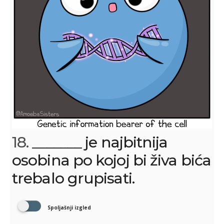
18.
_______ je najbitnija
osobina po kojoj bi živa bića
trebalo grupisati.
Spoljašnji izgled