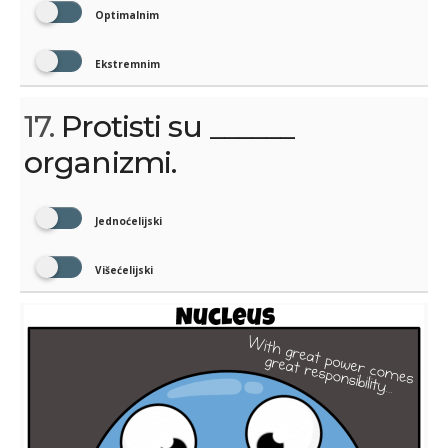
Optimalnim
Ekstremnim
17.
Protisti su ______
organizmi.
Jednoćelijski
Višećelijski