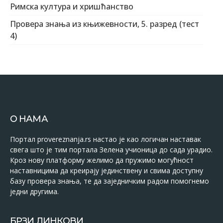
Римска култура и хришћанство
Провера знања из књижевности, 5. разред (тест
4)
О НАМА
Портал provereznanja.rs настао је као логичан наставак
свега што је тим портала Зелена учионица до сада урадио.
Кроз нову платформу желимо да пружимо могућност
наставницима да креирају јединствену и свима доступну
базу провера знања, те да заједничким радом помогнемо
једни другима.
БРЗИ ЛИНКОВИ