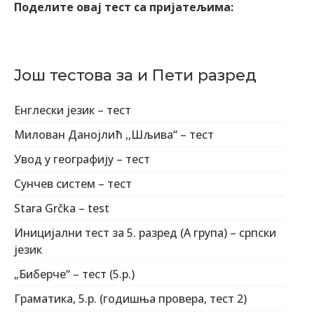
Поделите овај тест са пријатељима:
Још тестова за и Пети разред
Енглески језик – тест
Милован Данојлић ,,Шљива“ – тест
Увод у географију – тест
Сунчев систем – тест
Stara Grčka – test
Иницијални тест за 5. разред (А група) – српски
језик
„Биберче“ – тест (5.р.)
Граматика, 5.р. (годишња провера, тест 2)