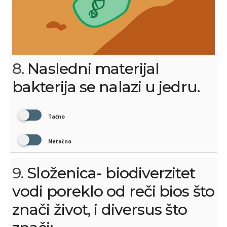
8.
Nasledni materijal
bakterija se nalazi u jedru.
Tačno
Netačno
9.
Složenica- biodiverzitet
vodi poreklo od reči bios što
znači život, i diversus što