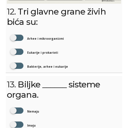
12.
Tri glavne grane živih
bića su:
Arhee i mikroorganizmi
Eukarije i prokarioti
Bakterije, arhee i eukarije
13.
Biljke ______ sisteme
organa.
Nemaju
Imaju