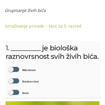
Grupisanje živih bića
Istraživanje prirode – test za 5. razred
1.
_________ je biološka
raznovrsnost svih živih bića.
Mikrobiom
Biodiverzitet
Biom