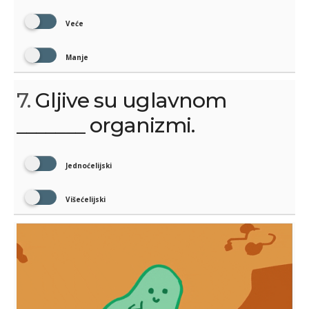
Veće
Manje
7.
Gljive su uglavnom
_______ organizmi.
Jednoćelijski
Višećelijski