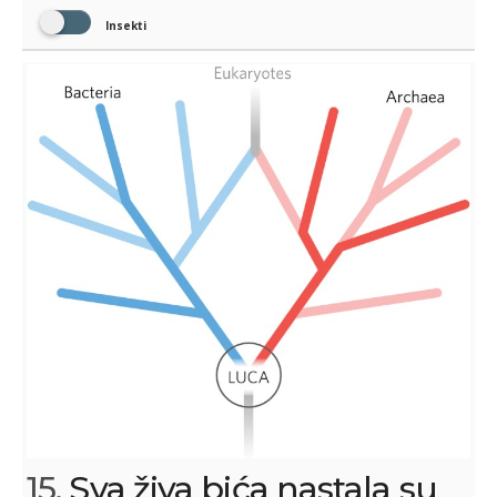
Insekti
15.
Sva živa bića nastala su