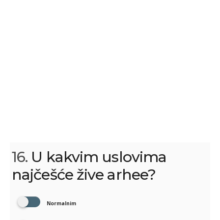
16.
U kakvim uslovima
najčešće žive arhee?
Normalnim