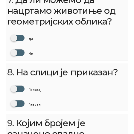
нацртамо животиње од
геометријских облика?
Да
Не
8.
На слици је приказан?
Папагај
Гавран
9.
Којим бројем је
означено овално