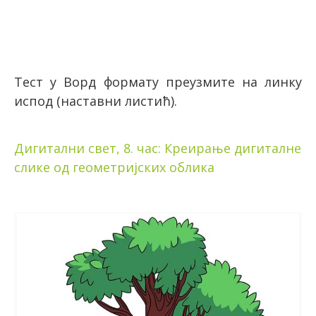
Тест у Ворд формату преузмите на линку
испод (наставни листић).
Дигитални свет, 8. час: Креирање дигиталне
слике од геометријских облика