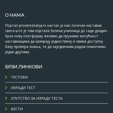
О НАМА
Портал provereznanja.rs настао је као логичан наставак
свега што је тим портала Зелена учионица до сада урадио.
Кроз нову платформу желимо да пружимо могућност
наставницима да креирају јединствену и свима доступну
базу провера знања, те да заједничким радом помогнемо
једни другима.
БРЗИ ЛИНКОВИ
ТЕСТОВИ
ИЗРАДИ ТЕСТ
УПУТСТВО ЗА ИЗРАДУ ТЕСТА
ВЕСТИ