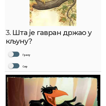
3.
Шта је гавран држао у
кљуну?
Грану
Сир