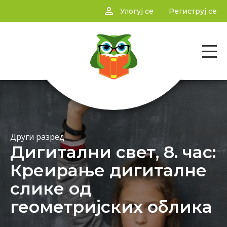
person_outline
Улогуј се
Региструј се
Други разред
Дигитални свет, 8. час:
Креирање дигиталне
слике од
геометријских облика