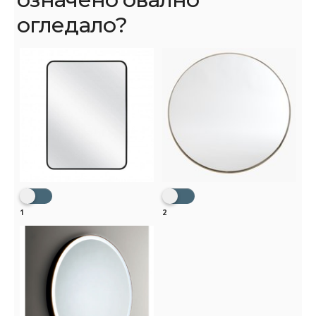
огледало?
1
2