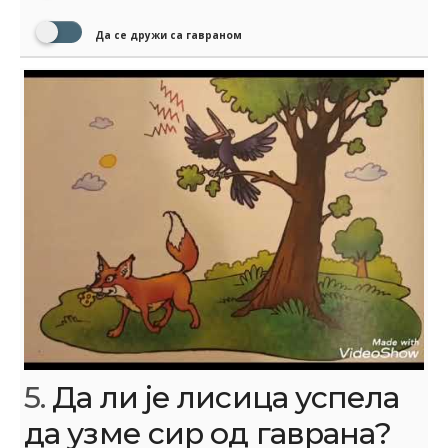
Да се дружи са гавраном
5.
Да ли је лисица успела
да узме сир од гаврана?