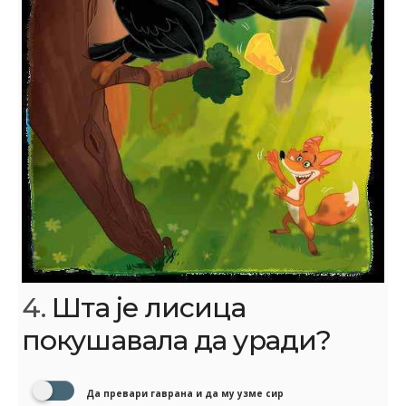
4.
Шта је лисица
покушавала да уради?
Да превари гаврана и да му узме сир