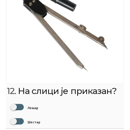
12.
На слици је приказан?
Лењир
Шестар