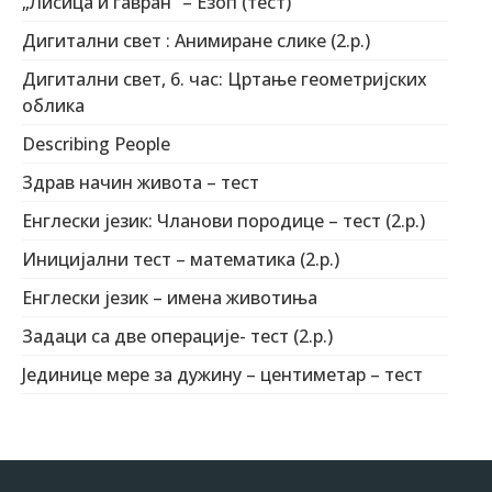
„Лисица и гавран“ – Езоп (тест)
Дигитални свет : Анимиране слике (2.р.)
Дигитални свет, 6. час: Цртање геометријских
облика
Describing People
Здрав начин живота – тест
Енглески језик: Чланови породице – тест (2.р.)
Иницијални тест – математика (2.р.)
Енглески језик – имена животиња
Задаци са две операције- тест (2.р.)
Јединице мере за дужину – центиметар – тест