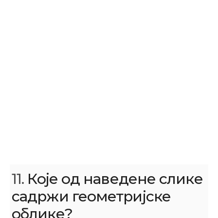
11.
Које од наведене слике
садржи геометријске
облике?