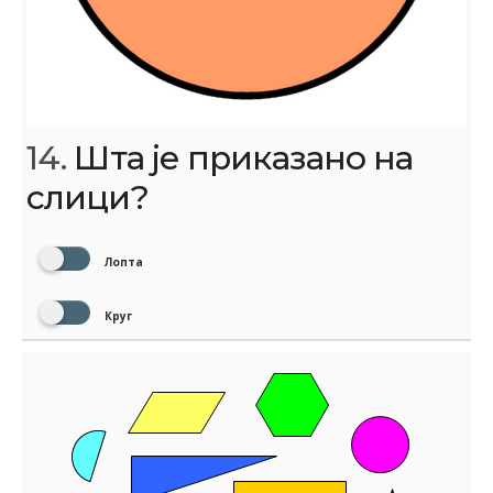
14.
Шта је приказано на
слици?
Лопта
Круг