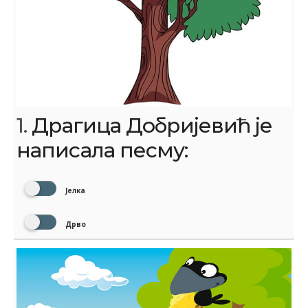
1.
Драгица Добријевић је
написала песму:
Јелка
Дрво