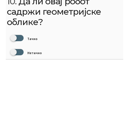
10.
Да ли овај робот
садржи геометријске
облике?
Тачно
Нетачно