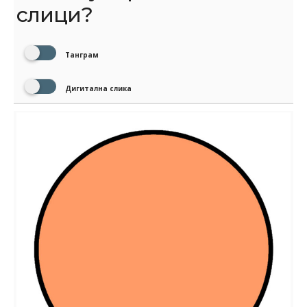
слици?
Танграм
Дигитална слика