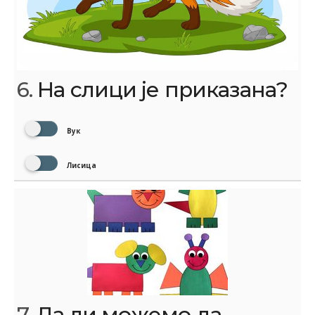
6.
На слици је приказана?
Вук
Лисица
7.
Да ли можемо да