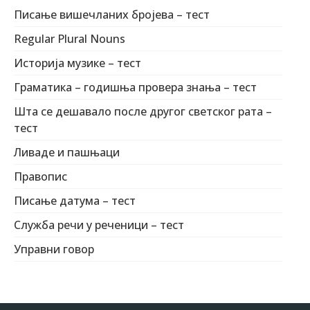
Писање вишечланих бројева – тест
Regular Plural Nouns
Историја музике – тест
Граматика – годишња провера знања – тест
Шта се дешавало после другог светског рата –
тест
Ливаде и пашњаци
Правопис
Писање датума – тест
Служба речи у реченици – тест
Управни говор