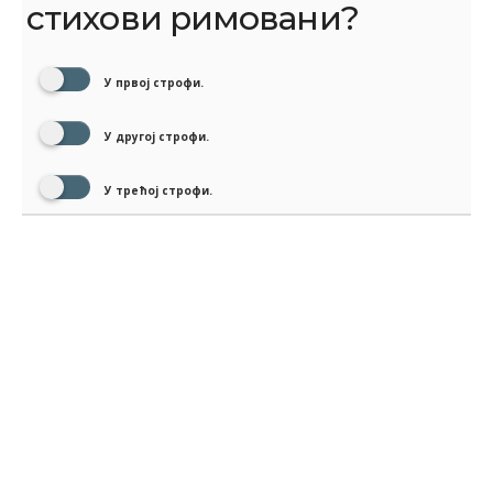
стихови римовани?
У првој строфи.
У другој строфи.
У трећој строфи.