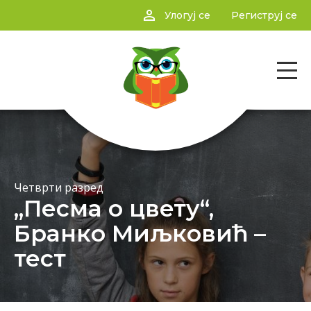
person_outline
Улогуј се
Региструј се
Четврти разред
„Песма о цвету“,
Бранко Миљковић –
тест