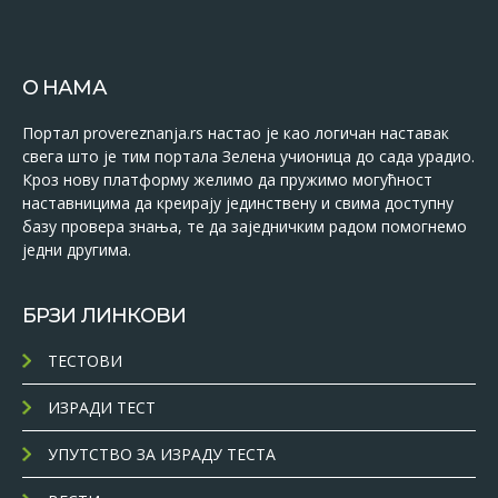
О НАМА
Портал provereznanja.rs настао је као логичан наставак
свега што је тим портала Зелена учионица до сада урадио.
Кроз нову платформу желимо да пружимо могућност
наставницима да креирају јединствену и свима доступну
базу провера знања, те да заједничким радом помогнемо
једни другима.
БРЗИ ЛИНКОВИ
ТЕСТОВИ
ИЗРАДИ ТЕСТ
УПУТСТВО ЗА ИЗРАДУ ТЕСТА