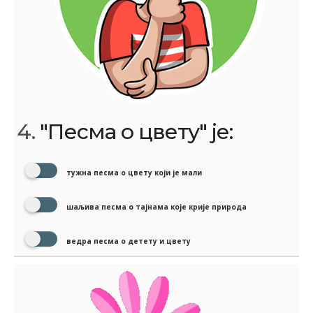
4.
"Песма о цвету" је:
тужна песма о цвету који је мали
шаљива песма о тајнама које крије природа
ведра песма о детету и цвету