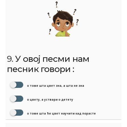
9.
У овој песми нам
песник говори :
о томе шта цвет зна, а шта не зна
о цвету, а уствари о детету
о томе шта ће цвет научити кад порасте