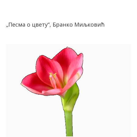
„Песма о цвету“, Бранко Миљковић