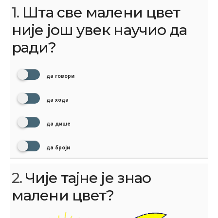
1.
Шта све малени цвет
није још увек научио да
ради?
да говори
да хода
да дише
да броји
2.
Чије тајне је знао
малени цвет?