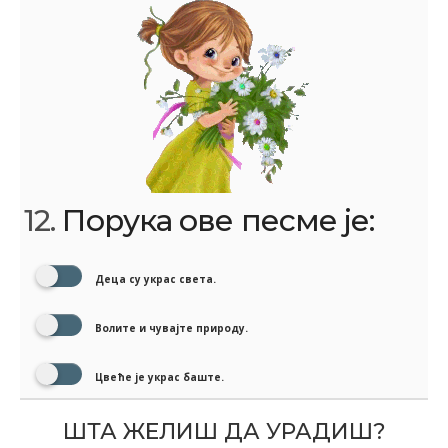
12.
Порука ове песме је:
Деца су украс света.
Волите и чувајте природу.
Цвеће је украс баште.
ШТА ЖЕЛИШ ДА УРАДИШ?