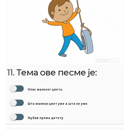
11.
Тема ове песме је:
Опис маленог цвета.
Шта малени цвет уме а шта не уме.
Љубав према детету.