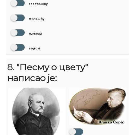
светлошћу
милошћу
млеком
водом
8.
"Песму о цвету"
написао је: