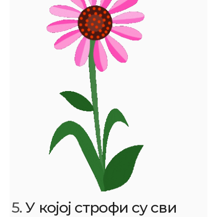
5.
У којој строфи су сви