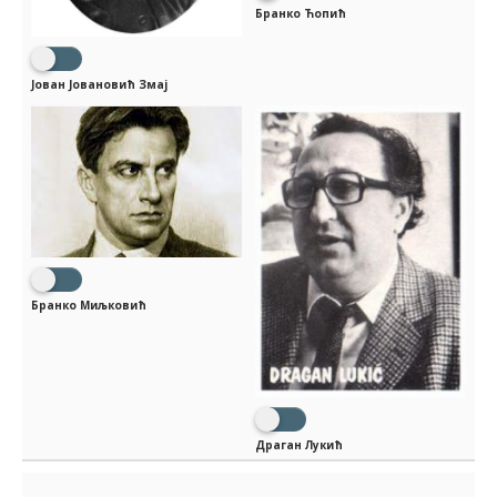
Бранко Ћопић
Јован Јовановић Змај
Бранко Миљковић
Драган Лукић