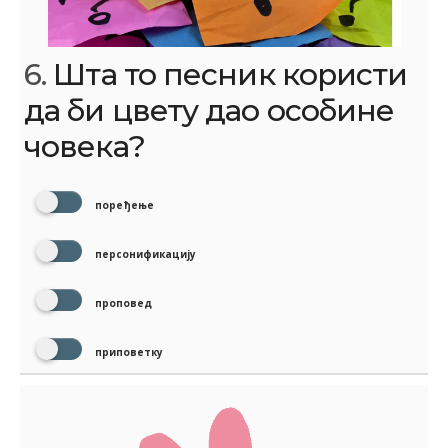
6.
Шта то песник користи
да би цвету дао особине
човека?
поређење
персонификацију
проповед
приповетку