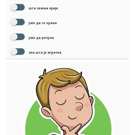
шта земља крије
уме да се храни
уме да рачуна
зна шта је играчка