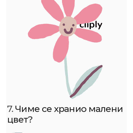
7.
Чиме се хранио малени
цвет?