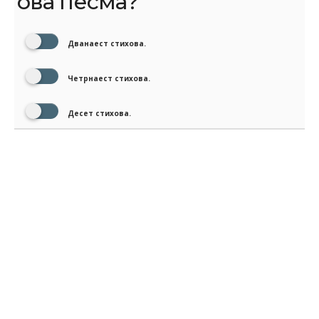
ова песма?
Дванаест стихова.
Четрнаест стихова.
Десет стихова.