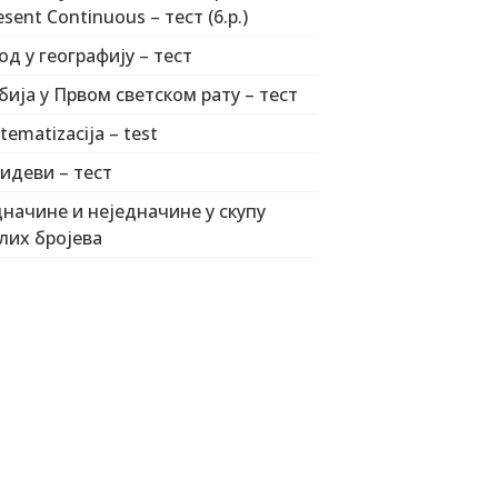
esent Continuous – тест (6.р.)
од у географију – тест
бија у Првом светском рату – тест
stematizacija – test
идеви – тест
дначине и неједначине у скупу
лих бројева