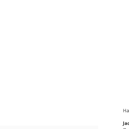
На
Ја