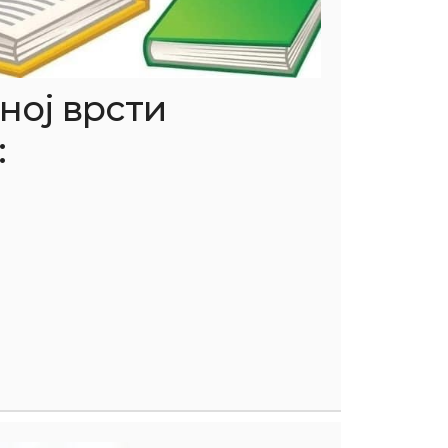
ој врсти
: