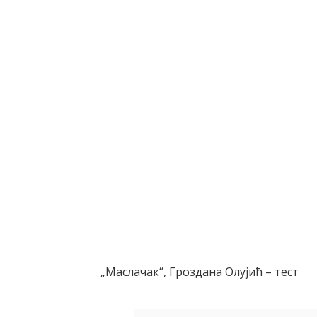
„Маслачак“, Гроздана Олујић – тест