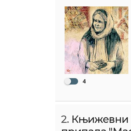
4
2.
Књижевни 