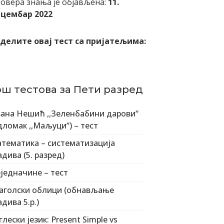
овера знања је објављена:
11.
цембар 2022
делите овај тест са пријатељима:
ош тестова за Пети разред
ана Нешић ,,Зеленбабини дарови“
дломак ,,Маљуци“) – тест
тематика – систематизација
адива (5. разред)
једначине – тест
аголски облици (обнављање
адива 5.р.)
глески језик: Present Simple vs