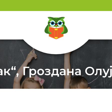
к“, Гроздана Олуј