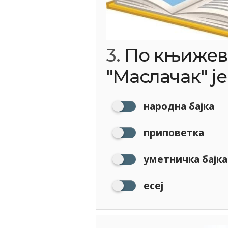
3.
По књижевн
"Маслачак" је
народна бајка
приповетка
уметничка бајка
есеј