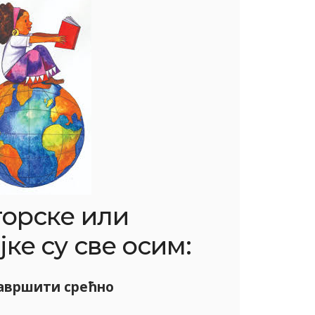
орске или
ке су све осим:
завршити срећно