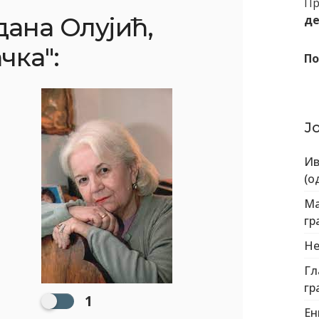
Пр
дана Олујић,
де
чка":
По
Ј
Ив
(о
Ма
гр
Не
Гл
гр
1
Ен