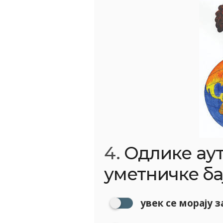
4.
Одлике аут
уметничке бај
увек се морају 