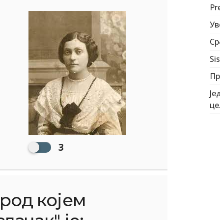
Pr
Ув
Ср
Si
Пр
Је
це
3
род којем