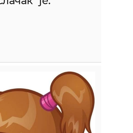
лачак" је: