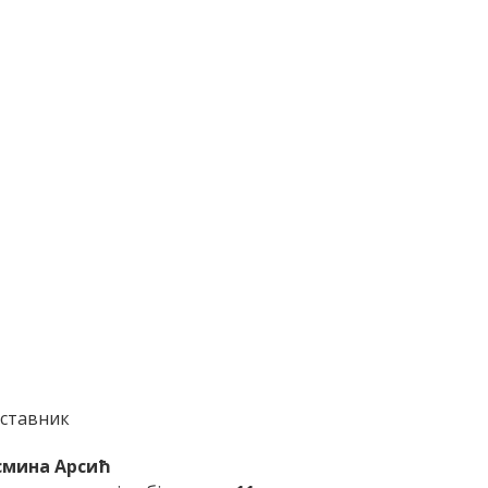
ставник
смина Арсић