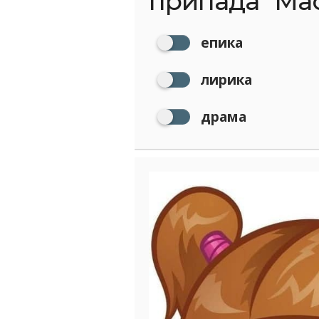
припада "Мас
епика
лирика
драма