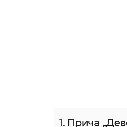
1.
Прича „Дев