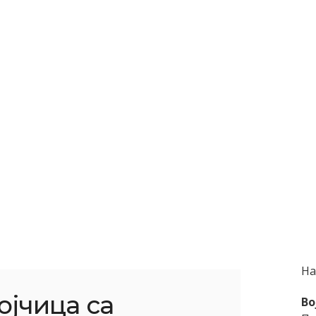
На
ојчица са
Bo