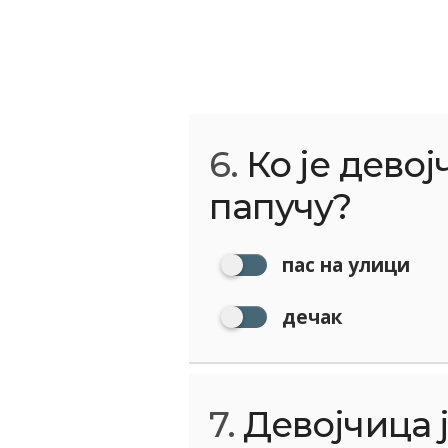
6.
Ко је девој
папучу?
пас на улици
дечак
7.
Девојчица ј