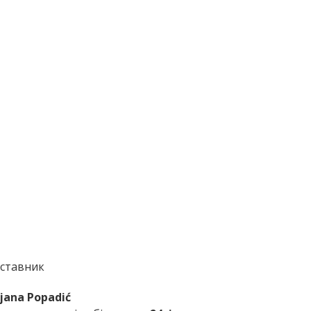
ставник
jana Popadić