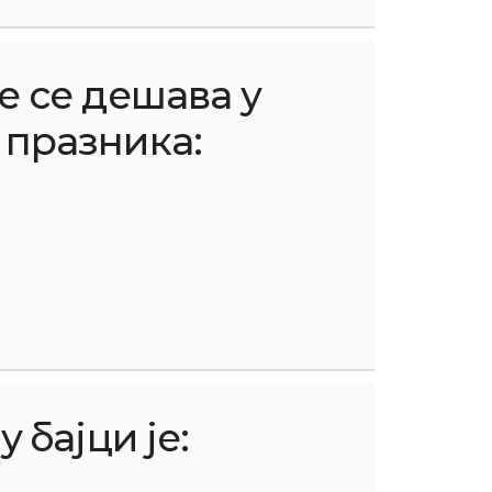
е се дешава у
 празника:
 бајци је: