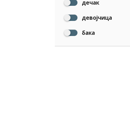
дечак
девојчица
бака