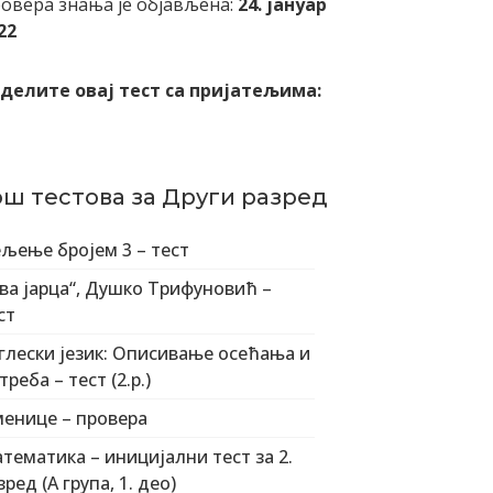
овера знања је објављена:
24. јануар
22
делите овај тест са пријатељима:
ош тестова за Други разред
љење бројем 3 – тест
ва јарца“, Душко Трифуновић –
ст
глески језик: Описивање осећања и
треба – тест (2.р.)
енице – провера
тематика – иницијални тест за 2.
зред (А група, 1. део)