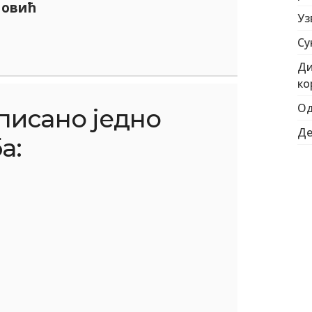
мовић
Уз
Су
Ди
ко
Од
описано једно
Де
а: