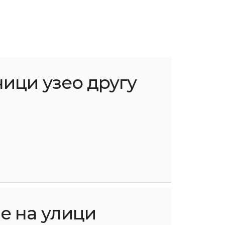
чици узео другу
е на улици