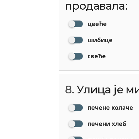
продавала:
цвеће
шибице
свеће
8.
Улица је м
печене колаче
печени хлеб