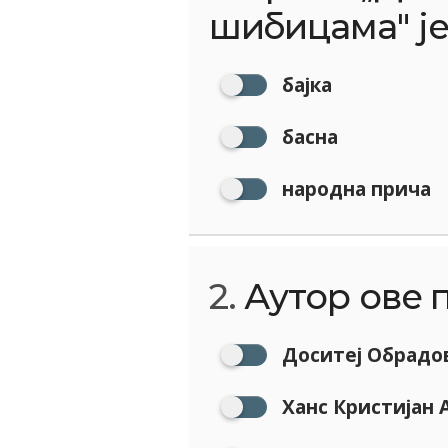
шибицама" је
бајка
басна
народна прича
2.
Аутор ове п
Доситеј Обрадо
Ханс Кристијан 