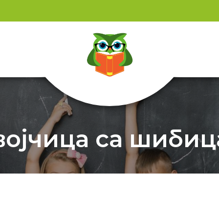
војчица са шибиц