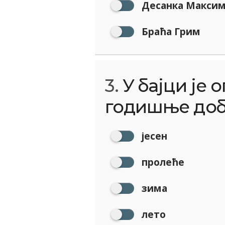
Десанка Макси
Браћа Грим
3.
У бајци је 
годишње доб
јесен
пролеће
зима
лето