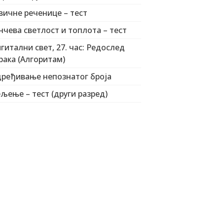
вичне реченице – тест
нчева светлост и топлота – тест
гитални свет, 27. час: Редослед
рака (Алгоритам)
ређивање непознатог броја
љење – тест (други разред)