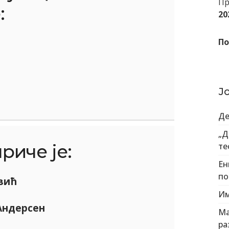
Пр
:
20
По
Ј
Де
„Д
риче је:
те
Ен
по
вић
Им
Андерсен
Ма
ра