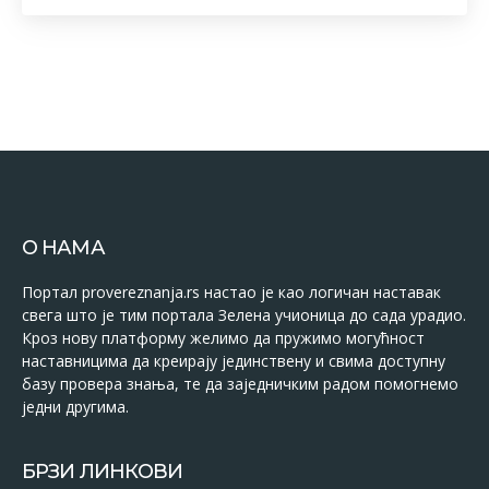
О НАМА
Портал provereznanja.rs настао је као логичан наставак
свега што је тим портала Зелена учионица до сада урадио.
Кроз нову платформу желимо да пружимо могућност
наставницима да креирају јединствену и свима доступну
базу провера знања, те да заједничким радом помогнемо
једни другима.
БРЗИ ЛИНКОВИ