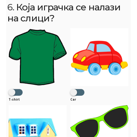
6.
Која играчка се налази
на слици?
T-shirt
Car