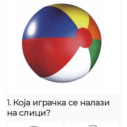
1.
Која играчка се налази
на слици?