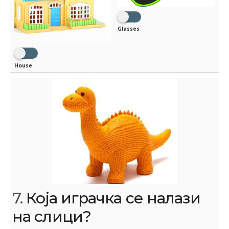
Glasses
House
7.
Која играчка се налази
на слици?