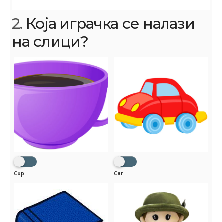
2.
Која играчка се налази
на слици?
Cup
Car