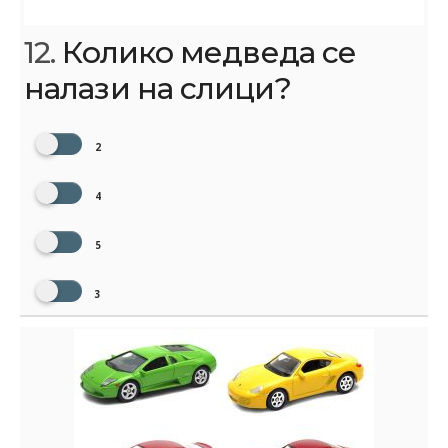
12.
Колико медведа се
налази на слици?
2
4
5
3