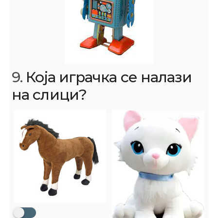
9.
Која играчка се налази
на слици?