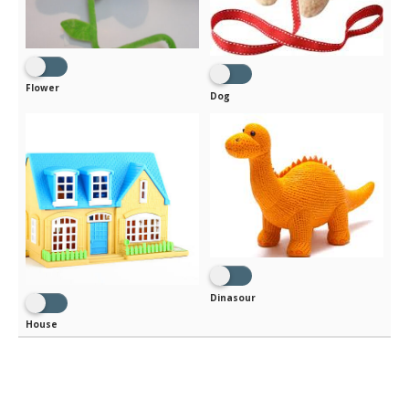
Flower
Dog
Dinasour
House