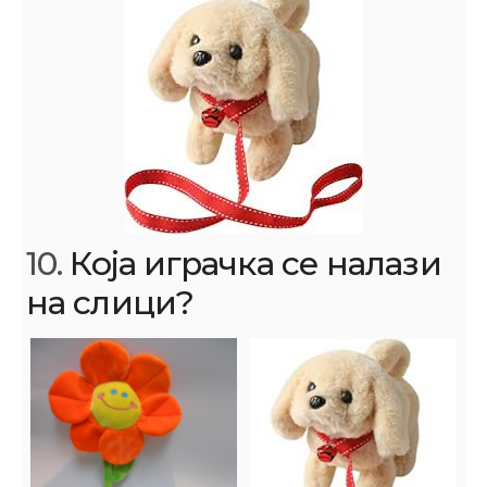
10.
Која играчка се налази
на слици?