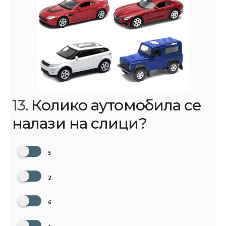
13.
Колико аутомобила се
налази на слици?
5
2
6