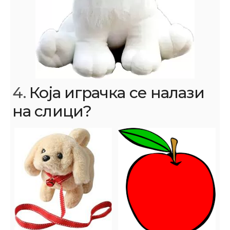
4.
Која играчка се налази
на слици?