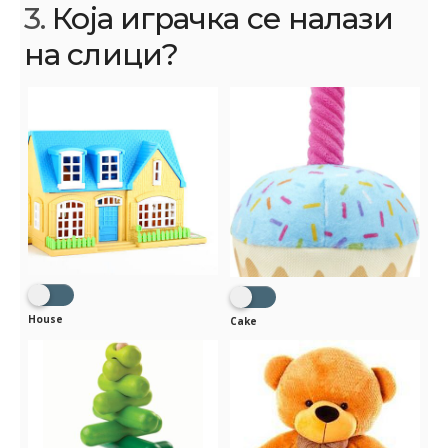
3.
Која играчка се налази
на слици?
House
Cake