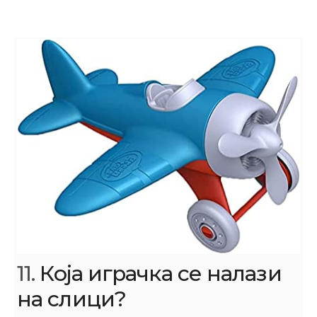
11.
Која играчка се налази
на слици?