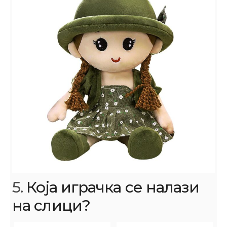
5.
Која играчка се налази
на слици?