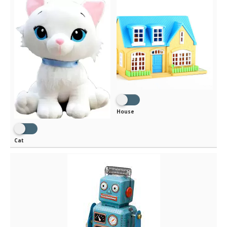
House
Cat