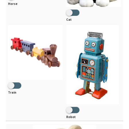
Horse
Cat
Train
Robot