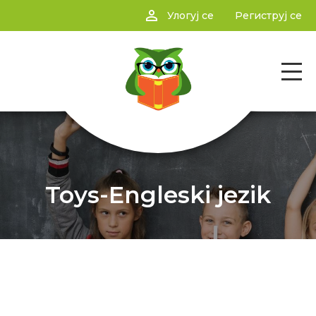
person_outline
Улогуј се
Региструј се
Toys-Engleski jezik