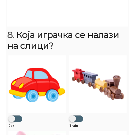
8.
Која играчка се налази
на слици?
Car
Train