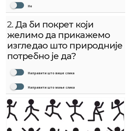
Не
2.
Да би покрет који
желимо да прикажемо
изгледао што природније
потребно је да?
Направити што више слика
Направити што мање слика