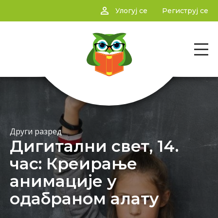
person_outline
Улогуј се
Региструј се
Други разред
Дигитални свет, 14.
час: Креирање
анимације у
одабраном алату