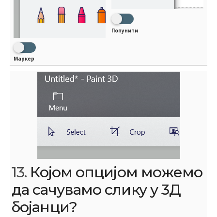
Попунити
Маркер
13.
Којом опцијом можемо
да сачувамо слику у 3Д
бојанци?