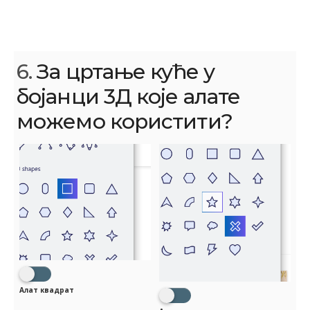
6.
За цртање куће у
бојанци 3Д које алате
можемо користити?
Алат квадрат