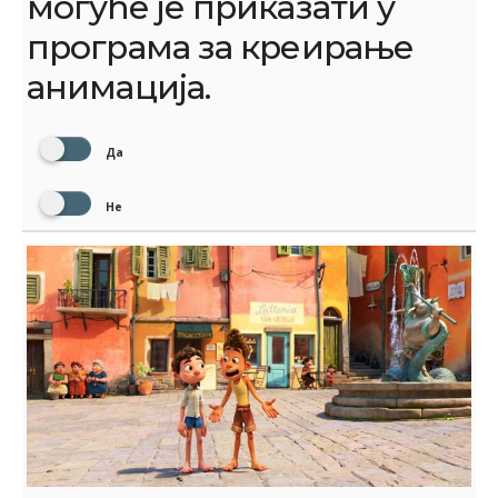
могуће је приказати у
програма за креирање
анимација.
Да
Не