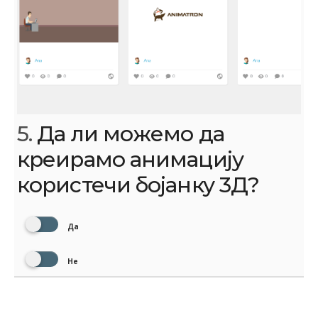
5.
Да ли можемо да
креирамо анимацију
користечи бојанку 3Д?
Да
Не