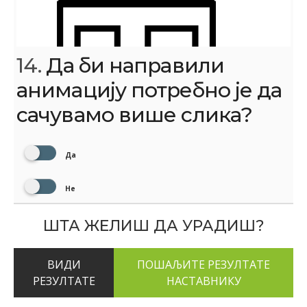
14.
Да би направили
анимацију потребно је да
сачувамо више слика?
Да
Не
ШТА ЖЕЛИШ ДА УРАДИШ?
ВИДИ
РЕЗУЛТАТЕ