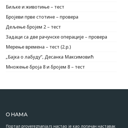
Биљке и животиње – тест
Бројеви прве стотине – провера
Дељење бројем 2 – тест
Задаци са две рачунске операције – провера
Mерење времена – тест (2.р.)
„Бајка о лабуду“, Десанка Максимовић
Множење броја 8 и бројем 8 – тест
О НАМА
Портал provereznanja.rs настао је као логичан наставак