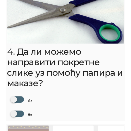
4.
Да ли можемо
направити покретне
слике уз помоћу папира и
маказе?
Да
Не