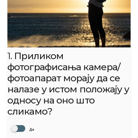
1.
Приликом
фотографисања камера/
фотоапарат морају да се
налазе у истом положају у
односу на оно што
сликамо?
Да