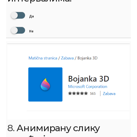
Да
Не
8.
Анимирану слику