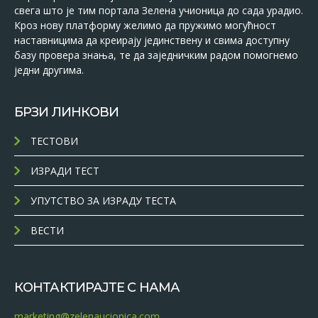
свега што је тим портала Зелена учионица до сада урадио.
Кроз нову платформу желимо да пружимо могућност
наставницима да креирају јединствену и свима доступну
базу провера знања, те да заједничким радом помогнемо
једни другима.
БРЗИ ЛИНКОВИ
ТЕСТОВИ
ИЗРАДИ ТЕСТ
УПУТСТВО ЗА ИЗРАДУ ТЕСТА
ВЕСТИ
КОНТАКТИРАЈТЕ С НАМА
marketing@zelenaucionica.com