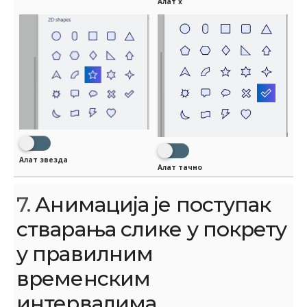
Алат x
Алат звезда
Алат тачно
7.
Анимација је поступак
стварања слике у покрету
у правилним
временским
интервалима.