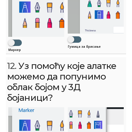
Гумица за брисање
Маркер
12.
Уз помоћу које алатке
можемо да попунимо
облак бојом у 3Д
бојаници?