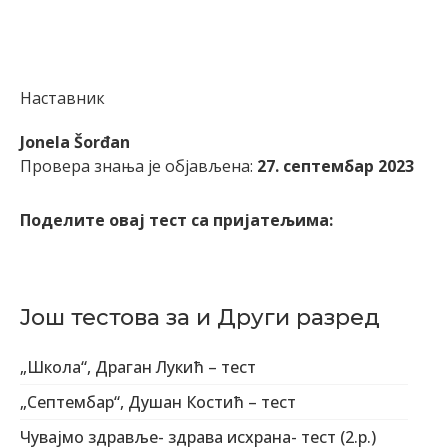
Наставник
Jonela Šorđan
Провера знања је објављена:
27. септембар 2023
Поделите овај тест са пријатељима:
Још тестова за и Други разред
„Школа“, Драган Лукић – тест
„Cептембар“, Душан Костић – тест
Чувајмо здравље- здрава исхрана- тест (2.р.)