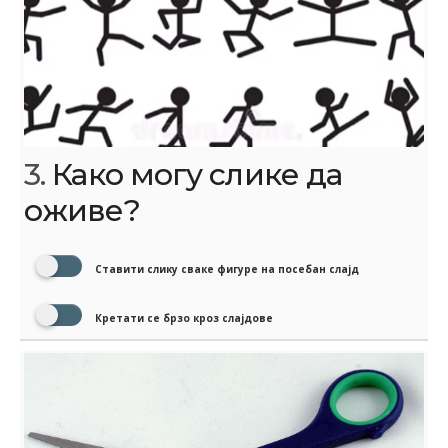
3.
Како могу слике да
оживе?
Ставити слику сваке фигуре на посебан слајд
Кретати се брзо кроз слајдове