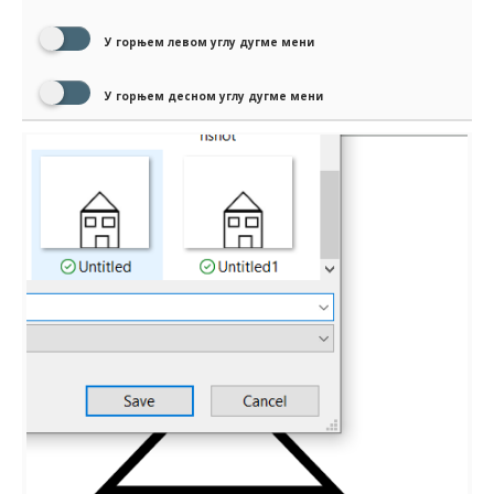
У горњем левом углу дугме мени
У горњем десном углу дугме мени