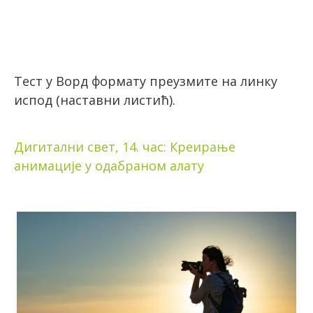
Тест у Ворд формату преузмите на линку
испод (наставни листић).
Дигитални свет, 14. час: Креирање
анимације у одабраном алату