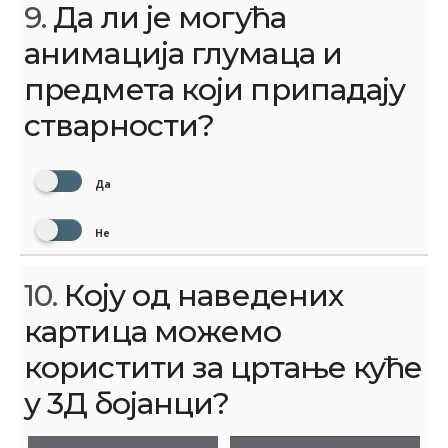
9.
Да ли је могућа
анимација глумаца и
предмета који припадају
стварности?
Да
Не
10.
Коју од наведених
картица можемо
користити за цртање куће
у 3Д бојанци?