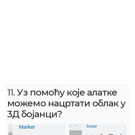
11.
Уз помоћу које алатке
можемо нацртати облак у
3Д бојанци?