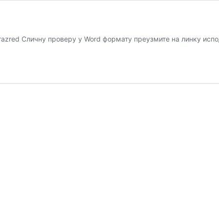
za 7. razred Сличну проверу у Word формату преузмите на линку испод.